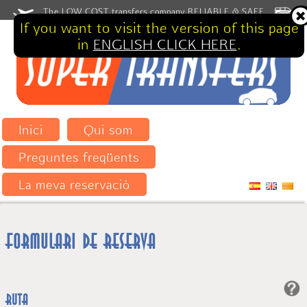
The LOW COST transfers company RELIABLE & SAFE
If you want to visit the version of this page
in
ENGLISH CLICK HERE
.
Inici
Qui som
Preguntes freqüents
La meva reservació
Formulari de reserva
Ruta