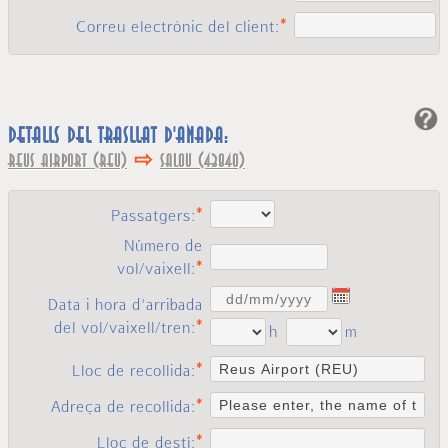
Correu electrònic del client:
Detalls del trasllat d'anada:
⇨
Reus Airport (REU)
Salou (43840)
Passatgers:
Número de
vol/vaixell:
Data i hora d'arribada
del vol/vaixell/tren:
h
m
Lloc de recollida:
Adreça de recollida:
Lloc de destí: