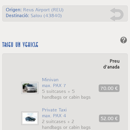
Origen:
Reus Airport (REU)
Destinació:
Salou (43840)
Trieu un vehicle
Preu
d'anada
Minivan
max. PAX 7
70.00 €
5 suitcases + 5
handbags or cabin bags
Private Taxi
max. PAX 4
52.00 €
2 suitcases + 2
handbags or cabin bags