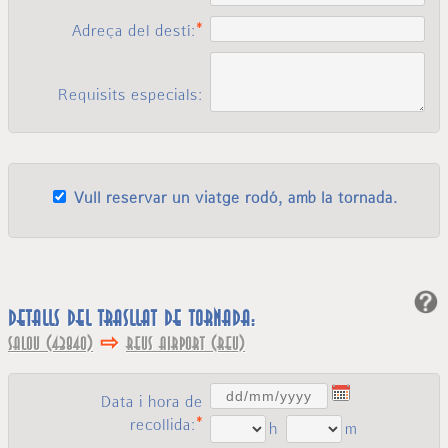
Adreça del destí:
Requisits especials:
Vull reservar un viatge rodó, amb la tornada.
Detalls del trasllat de tornada:
⇨
Salou (43840)
Reus Airport (REU)
Data i hora de
recollida:
h
m