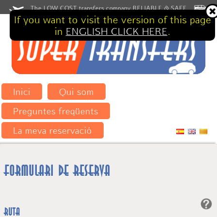
The LOW COST transfers company RELIABLE & SAFE
If you want to visit the version of this page
in
ENGLISH CLICK HERE
.
Inici
Qui som
Preguntes freqüents
La meva reservació
Formulari de reserva
Ruta