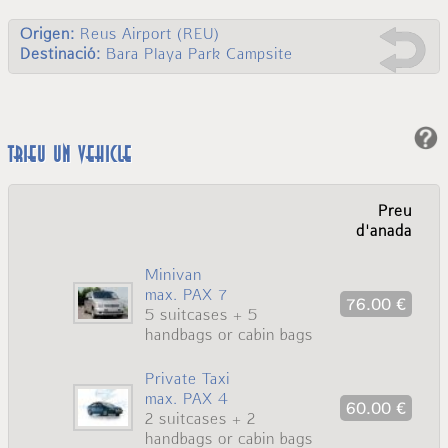
Origen:
Reus Airport (REU)
Destinació:
Bara Playa Park Campsite
Trieu un vehicle
Preu
d'anada
Minivan
max. PAX 7
76.00 €
5 suitcases + 5
handbags or cabin bags
Private Taxi
max. PAX 4
60.00 €
2 suitcases + 2
handbags or cabin bags