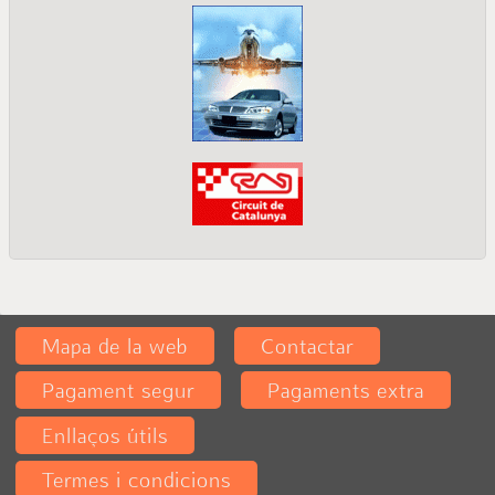
Mapa de la web
Contactar
Pagament segur
Pagaments extra
Enllaços útils
Termes i condicions