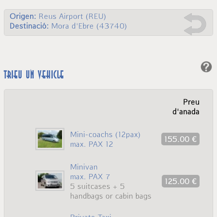
Origen:
Reus Airport (REU)
Destinació:
Mora d'Ebre (43740)
Trieu un vehicle
Preu
d'anada
Mini-coachs (12pax)
155.00 €
max. PAX 12
Minivan
max. PAX 7
125.00 €
5 suitcases + 5
handbags or cabin bags
Private Taxi