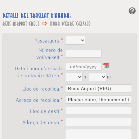
Detalls del trasllat d'anada:
⇨
Reus Airport (REU)
Mora d'Ebre (43740)
Passatgers:
Número de
vol/vaixell:
Data i hora d'arribada
del vol/vaixell/tren:
h
m
Lloc de recollida:
Adreça de recollida:
Lloc de destí:
Adreça del destí: