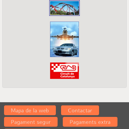
Mapa de la web
Contactar
Pagament segur
Pagaments extra