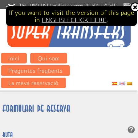
The LOW COST transfers company RELIABLE & SAFE
If you want to visit the version of this page
in
ENGLISH CLICK HERE
.
Inici
Qui som
Preguntes freqüents
La meva reservació
Formulari de reserva
Ruta